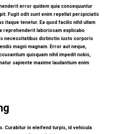
rehenderit error quidem quia consequuntur
pit. Fugit odit sunt enim repellat perspiciatis
itaque tenetur. Ea quod facilis nihil ullam
ex reprehenderit laboriosam explicabo
 necessitatibus distinctio iusto corporis
erendis magni magnam. Error aut neque,
accusantium quisquam nihil impedit nobis,
ernatur sapiente maxime laudantium enim
ng
. Curabitur in eleifend turpis, id vehicula