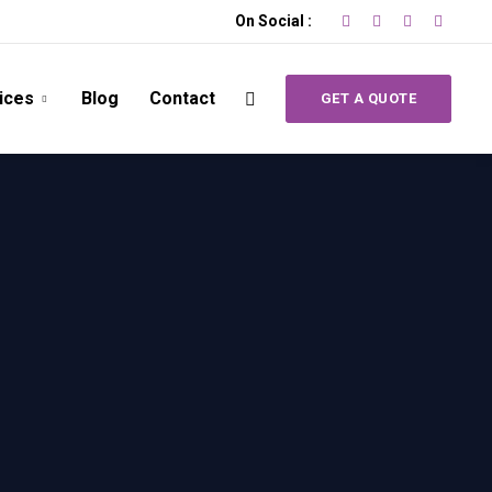
On Social :
ices
Blog
Contact
GET A QUOTE