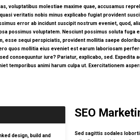
. Alias, voluptatibus molestiae maxime quae, accusamus rep
o quasi veritatis nobis minus explicabo fugiat provident susci
mus error ab incidunt suscipit nostrum eveniet, quod, alias 
 ipsa possimus voluptatem. Nesciunt possimus soluta fuga 
sse sequi perspiciatis, provident mollitia saepe doloribus
e vero quos mollitia eius eveniet est earum laboriosam perf
 sed consequuntur iure? Pariatur, explicabo, sed. Expedita 
eveniet temporibus animi harum culpa ut. Exercitationem asp
SEO Marketi
Sed sagittis sodales lobortis
ked design, build and