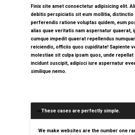
Finix site amet consectetur adipisicing elit
debitis perspiciatis sit eum mollitia, distincti
perferendis ratione voluptas quidem, eum possi
alias quae veritatis nam aspernatur quaerat,
cumque impedit quaerat repellendus numquam, e
reiciendis, officiis quos cupiditate! Sapient
molestiae sit culpa ipsam quos, unde repellat
incidunt suscipit, adipisci iure aspernatur 
similique nemo.
These cases are perfectly simple.
We make websites are the number one ran