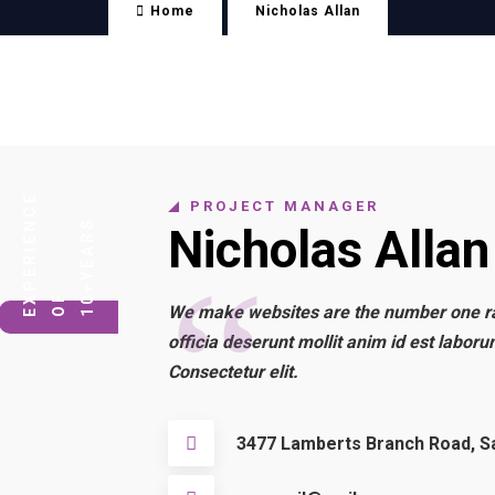
Home
Nicholas Allan
E
PROJECT MANAGER
Y
E
A
R
S
O
E
P
E
R
I
E
N
C
Nicholas Allan
10+
F
X
We make websites are the number one ra
officia deserunt mollit anim id est laboru
Consectetur elit.
3477 Lamberts Branch Road, Sa